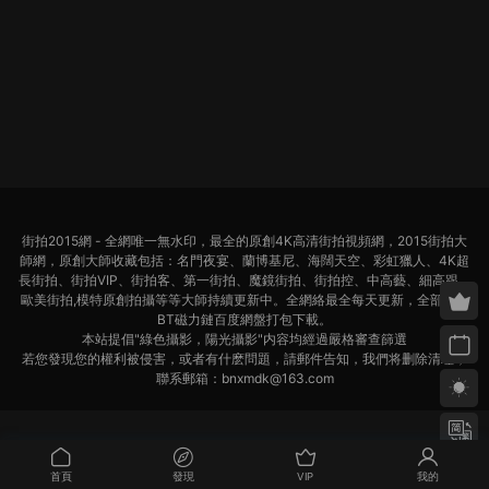
街拍2015網 - 全網唯一無水印，最全的原創4K高清街拍視頻網，2015街拍大
師網，原創大師收藏包括：名門夜宴、蘭博基尼、海闊天空、彩虹獵人、4K超
長街拍、街拍VIP、街拍客、第一街拍、魔鏡街拍、街拍控、中高藝、細高跟、
歐美街拍,模特原創拍攝等等大師持續更新中。全網絡最全每天更新，全部迅雷
BT磁力鏈百度網盤打包下載。
本站提倡"綠色攝影，陽光攝影"内容均經過嚴格審查篩選
若您發現您的權利被侵害，或者有什麽問題，請郵件告知，我們将删除清理，
聯系郵箱：
bnxmdk@163.com
首頁
發現
VIP
我的