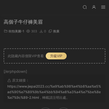
高個子牛仔褲美眉
街拍美圖-1
303
0
推廣
此隐藏内容僅限VIP查看
升級VIP
[/erphpdown]
原文鏈接：
https://www.jiepai2023.cc/%e9%ab%98%e4%b8%aa%e5%
ad%90%e7%89%9b%e4%bb%94%e8%a3%a4%e7%be%8e
%e7%9c%89-2.html
，轉載請注明出處。