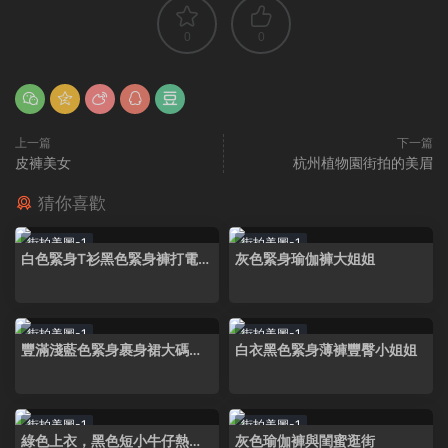
0
0
上一篇
下一篇
皮褲美女
杭州植物園街拍的美眉
猜你喜歡
街拍美圖-1
街拍美圖-1
白色緊身T衫黑色緊身褲打電話
灰色緊身瑜伽褲大姐姐
禦姐
街拍美圖-1
街拍美圖-1
豐滿淺藍色緊身裹身裙大碼小
白衣黑色緊身薄褲豐臀小姐姐
姐姐
街拍美圖-1
街拍美圖-1
綠色上衣，黑色短小牛仔熱褲
灰色瑜伽褲與閨蜜逛街