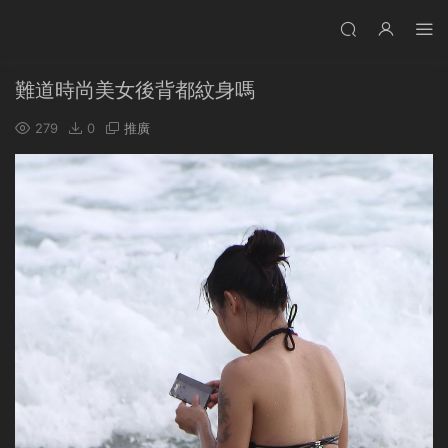
難道時尚美女後背都紋身嗎
279
0
推廣