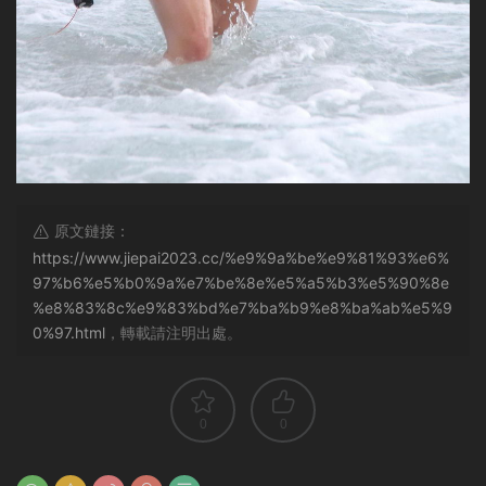
原文鏈接：
https://www.jiepai2023.cc/%e9%9a%be%e9%81%93%e6%
97%b6%e5%b0%9a%e7%be%8e%e5%a5%b3%e5%90%8e
%e8%83%8c%e9%83%bd%e7%ba%b9%e8%ba%ab%e5%9
0%97.html
，轉載請注明出處。
0
0