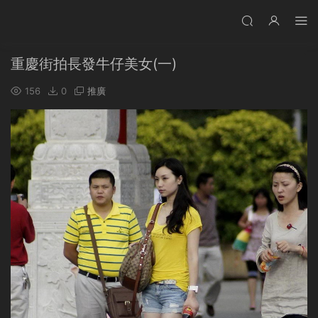
重慶街拍長發牛仔美女(一)
156
0
推廣