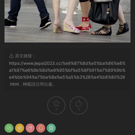
原文鏈接：
https://www.jiepai2023.cc/%e9%87%8d%e5%ba%86%e8%
a1%97%e6%8b%8d%e9%95%bf%e5%8f%91%e7%89%9b%
e4%bb%94%e7%be%8e%e5%a5%b3%28%e4%b8%80%29
.html
，轉載請注明出處。
0
0