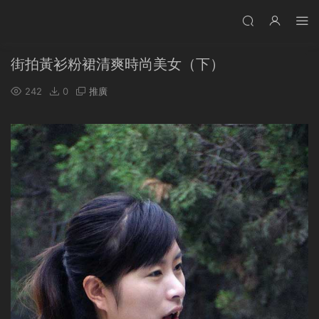
街拍黃衫粉裙清爽時尚美女（下）
242
0
推廣