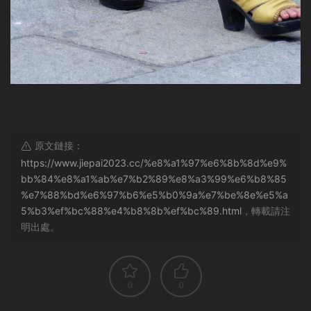
原文鏈接：
https://www.jiepai2023.cc/%e8%a1%97%e6%8b%8d%e9%
bb%84%e8%a1%ab%e7%b2%89%e8%a3%99%e6%b8%85
%e7%88%bd%e6%97%b6%e5%b0%9a%e7%be%8e%e5%a
5%b3%ef%bc%88%e4%b8%8b%ef%bc%89.html
，轉載請注
明出處。
0
0