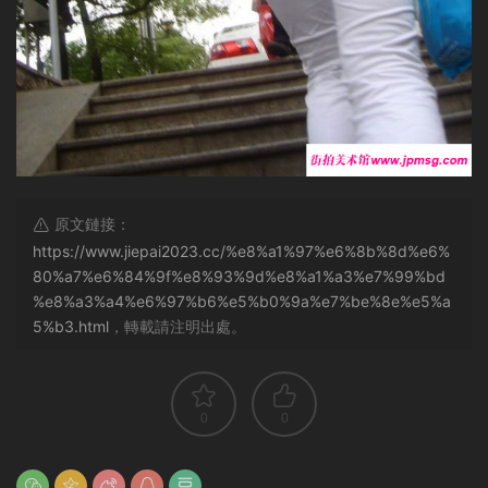
原文鏈接：
https://www.jiepai2023.cc/%e8%a1%97%e6%8b%8d%e6%
80%a7%e6%84%9f%e8%93%9d%e8%a1%a3%e7%99%bd
%e8%a3%a4%e6%97%b6%e5%b0%9a%e7%be%8e%e5%a
5%b3.html
，轉載請注明出處。
0
0