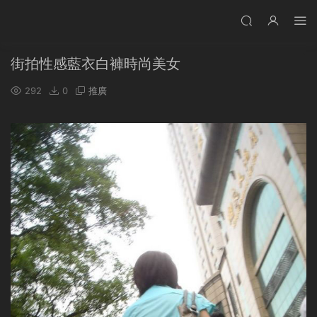
街拍性感藍衣白褲時尚美女
292
0
推廣