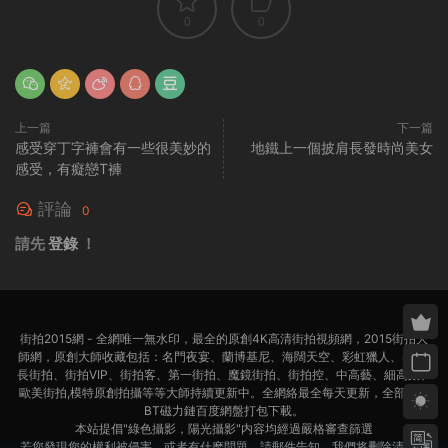
0
0
上一篇
下一篇
感受穿丁字褲會有一些很美妙的
地鐵上一個披肩長發時尚美女
感受，有癡戀T褲
評論
0
請先
登錄
！
街拍2015網 - 全網唯一無水印，最全的原創4K高清街拍視頻網，2015街拍大
師網，原創大師收藏包括：名門夜宴、蘭博基尼、海闊天空、彩虹獵人、4K超
長街拍、街拍VIP、街拍客、第一街拍、魔鏡街拍、街拍控、中高藝、細高跟、
歐美街拍,模特原創拍攝等等大師持續更新中。全網絡最全每天更新，全部迅雷
BT磁力鏈百度網盤打包下載。
本站提倡"綠色攝影，陽光攝影"内容均經過嚴格審查篩選
若您發現您的權利被侵害，或者有什麽問題，請郵件告知，我們将删除清理，