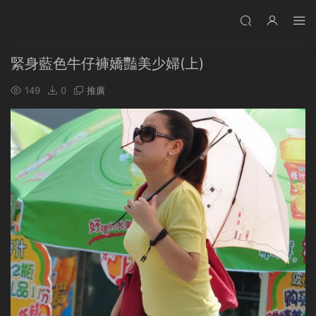
緊身藍色牛仔褲嬌豔美少婦(上)
149
0
推廣