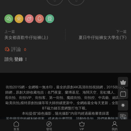
0
0
上一篇
下一篇
美女都喜歡牛仔短褲(上)
夏日牛仔短褲女大學生(下)
評論
0
請先
登錄
！
街拍2015網 - 全網唯一無水印，最全的原創4K高清街拍視頻網，2015街拍大
師網，原創大師收藏包括：名門夜宴、蘭博基尼、海闊天空、彩虹獵人、4K超
長街拍、街拍VIP、街拍客、第一街拍、魔鏡街拍、街拍控、中高藝、細高跟、
歐美街拍,模特原創拍攝等等大師持續更新中。全網絡最全每天更新，全部迅雷
BT磁力鏈百度網盤打包下載。
本站提倡"綠色攝影，陽光攝影"内容均經過嚴格審查篩選
若您發現您的權利被侵害，或者有什麽問題，請郵件告知，我們将删除清理，
聯系郵箱：
bnxmdk@163.com
首頁
發現
VIP
我的