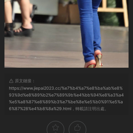
原文鏈接：
https://www.jiepai2023.cc/%e7%b4%a7%e8%ba%ab%e8%
93%9d%e8%89%b2%e7%89%9b%e4%bb%94%e8%a3%a4
%e5%a8%87%e8%89%b3%e7%be%8e%e5%b0%91%e5%a
6%87%28%e4%b8%8a%29.html
，轉載請注明出處。