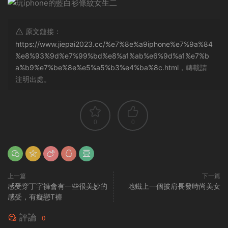
原文鏈接：
https://www.jiepai2023.cc/%e7%8e%a9iphone%e7%9a%84
%e8%93%9d%e7%99%bd%e8%a1%ab%e6%9d%a1%e7%b
a%b9%e7%be%8e%e5%a5%b3%e4%ba%8c.html
，轉載請
注明出處。
0
0
上一篇
下一篇
感受穿丁字褲會有一些很美妙的
地鐵上一個披肩長發時尚美女
感受，有癡戀T褲
評論
0