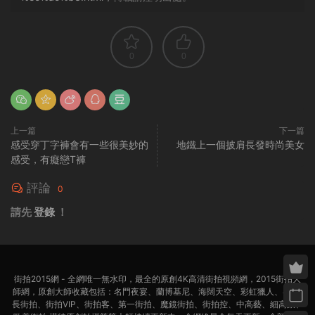
0
0
上一篇
下一篇
感受穿丁字褲會有一些很美妙的
地鐵上一個披肩長發時尚美女
感受，有癡戀T褲
評論
0
請先
登錄
！
街拍2015網 - 全網唯一無水印，最全的原創4K高清街拍視頻網，2015街拍大
師網，原創大師收藏包括：名門夜宴、蘭博基尼、海闊天空、彩虹獵人、4K超
長街拍、街拍VIP、街拍客、第一街拍、魔鏡街拍、街拍控、中高藝、細高跟、