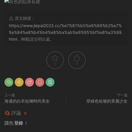
原文鏈接：
https://www.jiepai2023.cc/%e7%81%b0%e8%89%b2%e7%
9a%84%e8%b4%b4%e8%ba%ab%e9%95%bf%e8%a3%99.
html
，轉載請注明出處。
0
0
上一篇
下一篇
海邊的白衣短褲時尚美女
穿綠色短裙的美麗少女
評論
0
請先
登錄
！