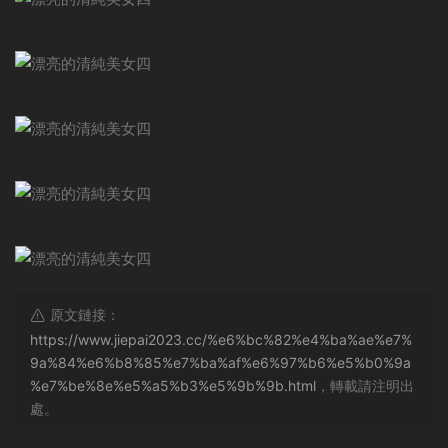
原文鏈接：
https://www.jiepai2023.cc/%e6%bc%82%e4%ba%ae%e7%
9a%84%e6%b8%85%e7%ba%af%e6%97%b6%e5%b0%9a
%e7%be%8e%e5%a5%b3%e5%9b%9b.html
，轉載請注明出
處。