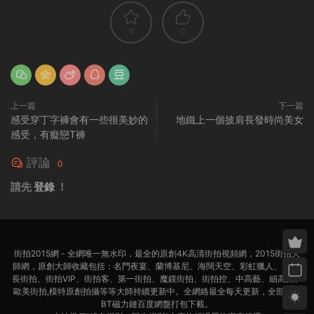
0
0
上一篇
下一篇
感受穿丁字褲會有一些很美妙的
地鐵上一個披肩長發時尚美女
感受，有癡戀T褲
評論
0
請先
登錄
！
街拍2015網 - 全網唯一無水印，最全的原創4K高清街拍視頻網，2015街拍大
師網，原創大師收藏包括：名門夜宴、蘭博基尼、海闊天空、彩虹獵人、4K超
長街拍、街拍VIP、街拍客、第一街拍、魔鏡街拍、街拍控、中高藝、細高跟、
歐美街拍,模特原創拍攝等等大師持續更新中。全網絡最全每天更新，全部迅雷
BT磁力鏈百度網盤打包下載。