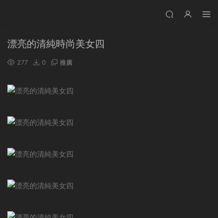
漂亮的清純時尚美女四
277
0
推廣