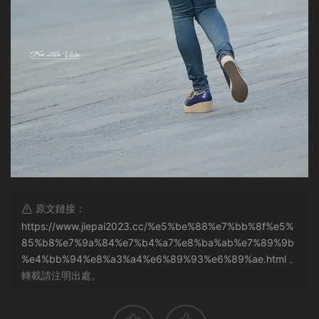
原文鏈接：
https://www.jiepai2023.cc/%e5%be%88%e7%bb%8f%e5%
85%b8%e7%9a%84%e7%b4%a7%e8%ba%ab%e7%89%9b
%e4%bb%94%e8%a3%a4%e6%89%93%e6%89%ae.html
，
轉載請注明出處。