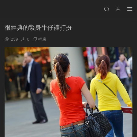
很經典的緊身牛仔褲打扮
259
0
推廣