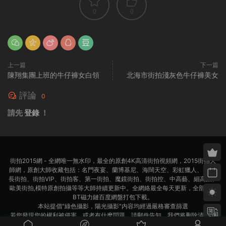
0
0
上一篇
下一篇
陳翔集團上班的牛仔褲女白領
北海市街拍淺灰色牛仔褲美女
評論
0
請先
登錄
！
街拍2015網 - 全網唯一無水印，最全的原創4K高清街拍視頻網，2015街拍大
師網，原創大師收藏包括：名門夜宴、蘭博基尼、海闊天空、彩虹獵人、4K超
長街拍、街拍VIP、街拍客、第一街拍、魔鏡街拍、街拍控、中高藝、細高跟、
歐美街拍,模特原創拍攝等等大師持續更新中。全網絡最全每天更新，全部迅雷
BT磁力鏈百度網盤打包下載。
本站提倡"綠色攝影，陽光攝影"内容均經過嚴格審查篩選
若您發現您的權利被侵害，或者有什麽問題，請郵件告知，我們将删除清理，
聯系郵箱：
bnxmdk@163.com