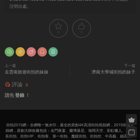
注明出處。
0
0
上一篇
下一篇
去雲南旅遊街拍的妹妹
濟南大學城街拍的妹子
評論
0
請先
登錄
！
街拍2015網 - 全網唯一無水印，最全的原創4K高清街拍視頻網，2015街拍大
師網，原創大師收藏包括：名門夜宴、蘭博基尼、海闊天空、彩虹獵人、4K超
長街拍、街拍VIP、街拍客、第一街拍、魔鏡街拍、街拍控、中高藝、細高跟、