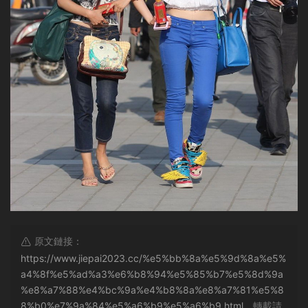
原文鏈接：
https://www.jiepai2023.cc/%e5%bb%8a%e5%9d%8a%e5%
a4%8f%e5%ad%a3%e6%b8%94%e5%85%b7%e5%8d%9a
%e8%a7%88%e4%bc%9a%e4%b8%8a%e8%a7%81%e5%8
8%b0%e7%9a%84%e5%a6%b9%e5%a6%b9.html
，轉載請