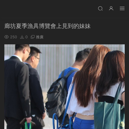
廊坊夏季漁具博覽會上見到的妹妹
250
0
推廣