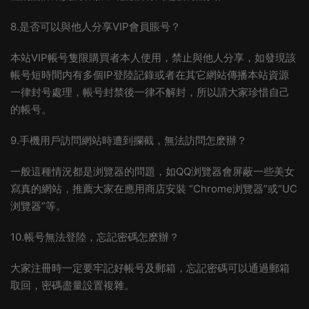
8.是否可以與他人分享VIP會員賬号？
本站VIP帳号隻限購買者本人使用，禁止與他人分享，如發現該
帳号短時間内有多個IP登陸記錄或者在其它網站傳播本站資源
一律封号處理，帳号封禁後一律不解封，所以請大家珍惜自己
的帳号。
9.手機用戶訪問網站時遭到攔截，無法訪問怎麽辦？
一般這種情況都是浏覽器的問題，如QQ浏覽器會屏蔽一些美女
寫真的網站，推薦大家在應用商店安裝 “Chrome浏覽器”或“UC
浏覽器”等。
10.帳号無法登陸，忘記密碼怎麽辦？
大家注冊時一定要牢記好帳号及郵箱，忘記密碼可以通過郵箱
取回，密碼盡量設置複雜。