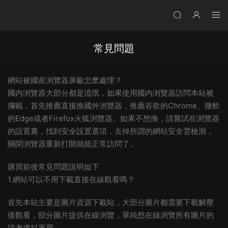
常見問題
網站被國産浏覽器屏蔽怎麽處理？
國内浏覽器大部分都是流氓，如果使用國内浏覽器訪問本站被
攔截，首先推薦直接換國外浏覽器，推薦谷歌的Chrome、微軟
的Edge或者Firefox火狐浏覽器。如果不想換，請嘗試在浏覽器
的設置裏，找到安全設置選項，去掉所謂的網站安全雲檢測，
關閉浏覽器重新打開就能正常訪問了。
購買前後常見問題說明如下
1.網站可以不用下載直接在線觀看嗎？
首先本站主要是圖片資源下載站，大部分圖片都需要下載解壓
後觀看，部分圖片提供在線浏覽，單純想在線浏覽所有圖片的
請考慮好再買。