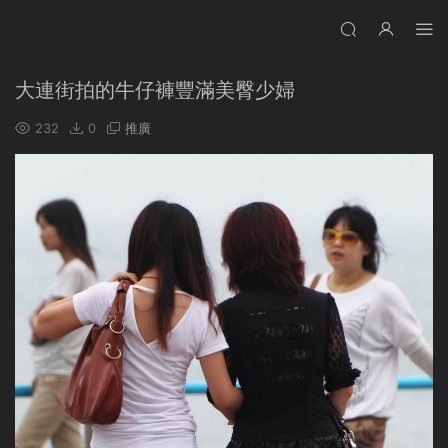
大連街拍的牛仔褲豐滿美臀少婦
232
0
推廣