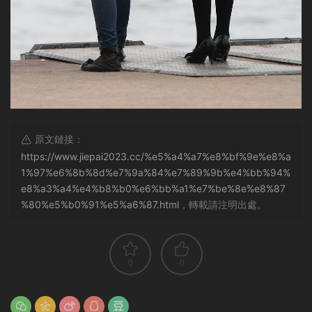
原文鏈接：
https://www.jiepai2023.cc/%e5%a4%a7%e8%bf%9e%e8%a
1%97%e6%8b%8d%e7%9a%84%e7%89%9b%e4%bb%94%
e8%a3%a4%e4%b8%b0%e6%bb%a1%e7%be%8e%e8%87
%80%e5%b0%91%e5%a6%87.html
，轉載請注明出處。
0
0