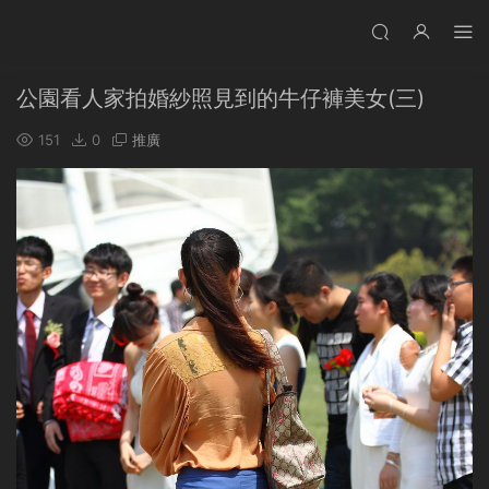
公園看人家拍婚紗照見到的牛仔褲美女(三)
151
0
推廣