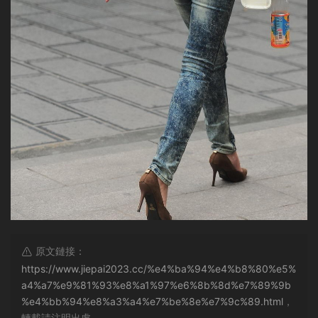
原文鏈接：
https://www.jiepai2023.cc/%e4%ba%94%e4%b8%80%e5%
a4%a7%e9%81%93%e8%a1%97%e6%8b%8d%e7%89%9b
%e4%bb%94%e8%a3%a4%e7%be%8e%e7%9c%89.html
，
轉載請注明出處。