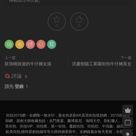
0
0
上一篇
下一篇
鼓浪嶼旅遊的牛仔褲女孩
洪慶朝陽工業園街拍牛仔褲美女
評論
0
請先
登錄
！
街拍2015網 - 全網唯一無水印，最全的原創4K高清街拍視頻網，2015街拍大
師網，原創大師收藏包括：名門夜宴、蘭博基尼、海闊天空、彩虹獵人、4K超
長街拍、街拍VIP、街拍客、第一街拍、魔鏡街拍、街拍控、中高藝、細高跟、
歐美街拍,模特原創拍攝等等大師持續更新中。全網絡最全每天更新，全部迅雷