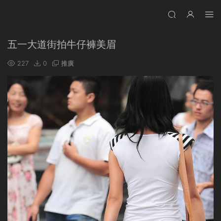
五一大道街拍牛仔褲美眉
227
0
推廣